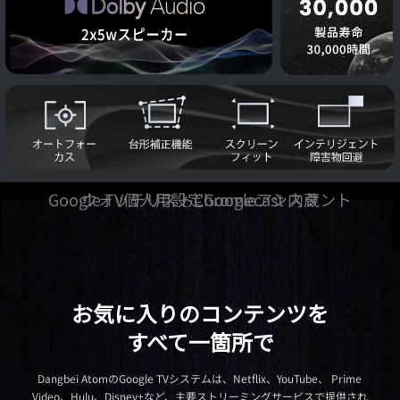
Google TV
ウォッチリスト
個人用設定
Chromecast 内蔵
Googleアシスタント
お客様が発見した
問いかけることで、多くの映画や
Google TVでエンタメを厳選
すべての映像を大画面に
お気に入りのコンテンツを
すべてを一つのリストで
番組を検索
すべて一箇所で
Atomはワイヤレス·ストリーミングを簡単に-互換性のあるスマートフォ
AtomはGoogle TVを通じて個々のプロファイルを提供することで、家族
全員のお好みに合わせます。つまり、家族それぞれが、自分だけのお薦め
ン、タブレット、ラップトップからコンテンツを即座に接続して表示し、
面白い番組や映画を見つけたら、テレビやスマートフォン、ラップトップ
Googleアシスタントに問いかけるだけで、特定のタイトルやジャンルを
Dangbei AtomのGoogle TVシステムは、Netflix、YouTube、 Prime
を入手し、すべてのデバイスで個人のライブラリを管理·更新できるとい
シームレスに大画面で楽しむこともできます。
コンピューターなどブラウザ機能を持っているデバイスのGoogleから検
検索したり、パーソナライズされたおすすめを表示することができます。
Video、Hulu、Disney+など、主要ストリーミングサービスで提供され