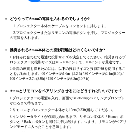
どうやってAtomの電源を入れるのでしょうか?
1.プロジェクター本体のケーブルをコンセントに挿します。
2.プロジェクターまたはリモコンの電源ボタンを押し、プロジェクター
の電源を入れます。
推奨されるAtom本体との投影距離はどのくらいですか?
1.お好みに合わせて最適な投影サイズを決定してください。推奨されるプ
ロジェクターの投影サイズは40～180インチで、100インチが最適です。
2.最高の画質を得るためには、以下の投影サイズと投影距離を使用するこ
とをお勧めします。60インチ＝約1.6m（5.2 ft) / 80インチ＝約2.1m(6.9ft) /
100インチ＝2.7m(8.9ft) / 120インチ＝約3.3m(10.7 ft)
Atomとリモコンをペアリングさせるにはどうすればいいですか？
1.プロジェクターの電源を入れ、画面でBluetoothのペアリングプロンプト
が出るまで待ちます。
2.リモコンはプロジェクター本体から10cm(0.33ft)離してください。
3.インジケータライトが点滅し始めるまで、リモコン本体の「Home」ボ
タンと「Back」ボタンを同時に押し続けます。つまり、リモコンがペアリ
ングモードに入ったことを意味します。