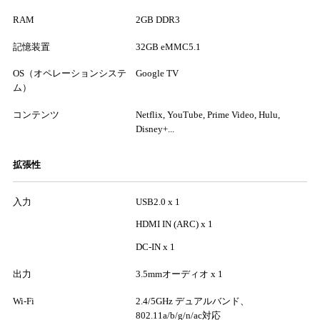
RAM
2GB DDR3
記憶装置
32GB eMMC5.1
OS（オペレーションシステ
Google TV
ム）
コンテンツ
Netflix, YouTube, Prime Video, Hulu,
Disney+...
拡張性
入力
USB2.0 x 1
HDMI IN (ARC) x 1
DC-IN x 1
出力
3.5mmオーディオ x 1
Wi-Fi
2.4/5GHz デュアルバンド、
802.11a/b/g/n/ac対応