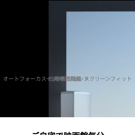
オートフォーカス
インテリジェント
台形補正機能
障害物回避
スクリーンフィット