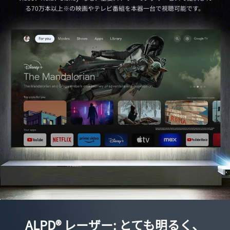
うことです。
索した後ウォッチリストに追加して、後で大画面でご覧いただけます。
る70万本以上※の映画やテレビ番組を本器一台で視聴可能です。
ALPD® レーザー: とても明るく、