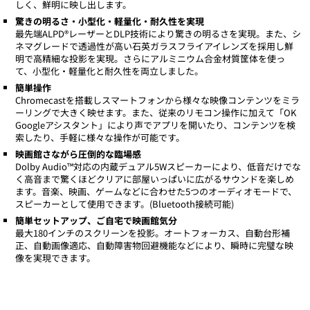
しく、鮮明に映し出します。
驚きの明るさ・小型化・軽量化・耐久性を実現
最先端ALPD®レーザーとDLP技術により驚きの明るさを実現。また、シ
ネマグレードで透過性が高い石英ガラスフライアイレンズを採用し鮮
明で高精細な投影を実現。さらにアルミニウム合金材質筐体を使っ
て、小型化・軽量化と耐久性を両立しました。
簡単操作
Chromecastを搭載しスマートフォンから様々な映像コンテンツをミラ
ーリングで大きく映せます。また、従来のリモコン操作に加えて「OK
Googleアシスタント」により声でアプリを開いたり、コンテンツを検
索したり、手軽に様々な操作が可能です。
映画館さながら圧倒的な臨場感
Dolby Audio™対応の内蔵デュアル5Wスピーカーにより、低音だけでな
く高音まで驚くほどクリアに部屋いっぱいに広がるサウンドを楽しめ
ます。音楽、映画、ゲームなどに合わせた5つのオーディオモードで、
スピーカーとして使用できます。(Bluetooth接続可能)
簡単セットアップ、ご自宅で映画館気分
最大180インチのスクリーンを投影。オートフォーカス、自動台形補
正、自動画像適応、自動障害物回避機能などにより、瞬時に完璧な映
像を実現できます。