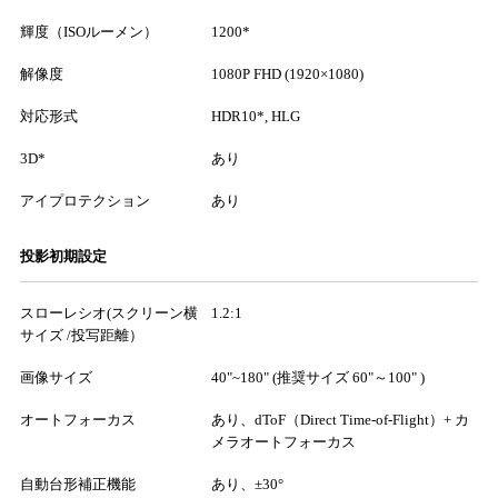
輝度（ISOルーメン）
1200*
解像度
1080P FHD (1920×1080)
対応形式
HDR10*, HLG
3D*
あり
アイプロテクション
あり
投影初期設定
スローレシオ(スクリーン横
1.2:1
サイズ /投写距離）
画像サイズ
40"~180" (推奨サイズ 60"～100" )
オートフォーカス
あり、dToF（Direct Time-of-Flight）+ カ
メラオートフォーカス
自動台形補正機能
あり、±30°