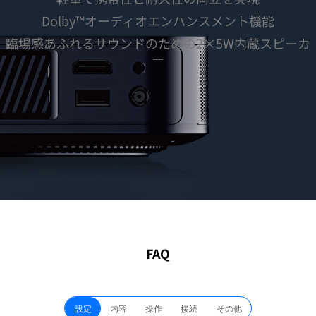
Dolby™オーディオエンハンスメント機能
臨場感あふれるサウンドのための2×5W内蔵スピーカ
ー
FAQ
設定
内容
操作
接続
その他